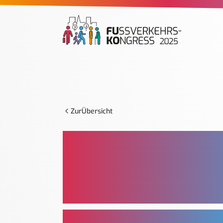
Zur
Übersicht
DR. BERNH
KOLLMUS
Referent, Bundesanstalt für Stra